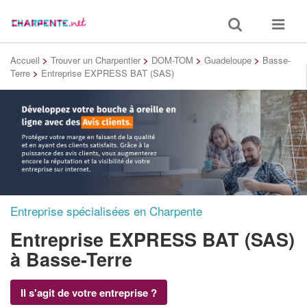
Toggle
Toggle
search
navigat
Accueil
>
Trouver un Charpentier
>
DOM-TOM
>
Guadeloupe
>
Basse-
Terre
>
Entreprise EXPRESS BAT (SAS)
Entreprise spécialisées en Charpente
Entreprise EXPRESS BAT (SAS)
à Basse-Terre
Il s'agit de votre entreprise ?