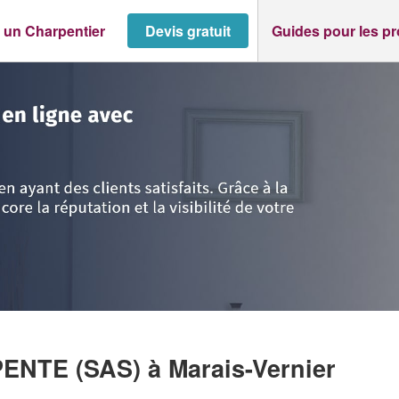
 un Charpentier
Devis gratuit
Guides pour les p
e
>
Marais-Vernier
>
Société EUDELINE CHARPENTE (SAS)
PENTE (SAS)
à Marais-Vernier