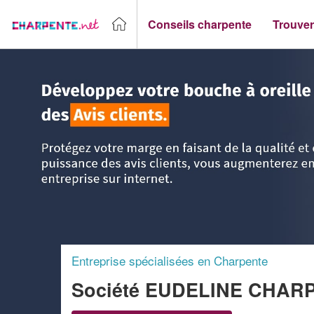
Conseils charpente
Trouver
Accueil
>
Trouver un Charpentier
>
Haute Normandie
>
Eur
Entreprise spécialisées en Charpente
Société EUDELINE CHAR