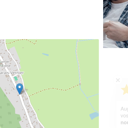
✕
Vous êtes un
professionnel ?
Augmentez votre
et
chiffre d'affaires
vos
tout en gagnant de
marges
!
nouveaux clients