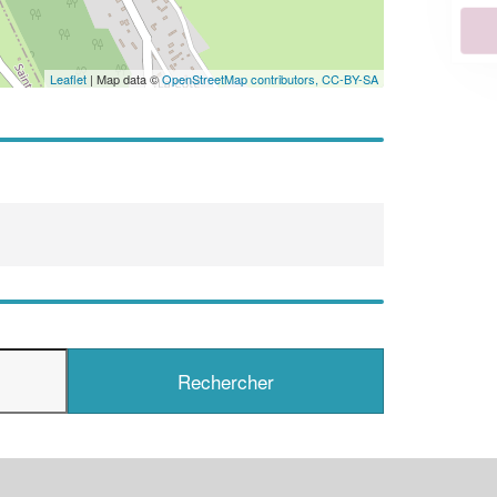
En savoir plus
Leaflet
| Map data ©
OpenStreetMap contributors,
CC-BY-SA