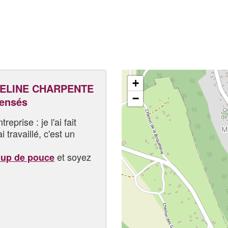
+
ELINE CHARPENTE
−
pensés
eprise : je l'ai fait
i travaillé, c'est un
et soyez
oup de pouce