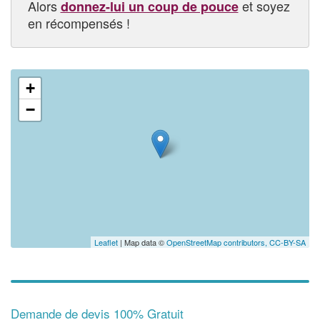
Alors
et soyez
donnez-lui un coup de pouce
en récompensés !
+
−
Leaflet
| Map data ©
OpenStreetMap contributors,
CC-BY-SA
Demande de devis 100% Gratuit