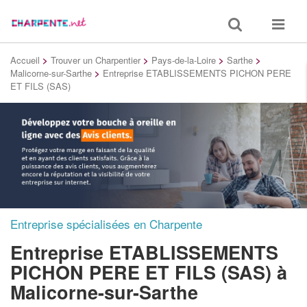
Toggle
Toggle
search
navigat
Accueil
>
Trouver un Charpentier
>
Pays-de-la-Loire
>
Sarthe
>
Malicorne-sur-Sarthe
>
Entreprise ETABLISSEMENTS PICHON PERE
ET FILS (SAS)
Entreprise spécialisées en Charpente
Entreprise ETABLISSEMENTS
PICHON PERE ET FILS (SAS)
à
Malicorne-sur-Sarthe