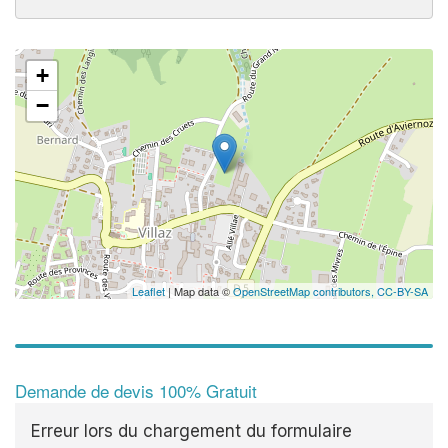
+
✕
−
Leaflet
| Map data ©
OpenStreetMap contributors,
CC-BY-SA
Demande de devis 100% Gratuit
Erreur lors du chargement du formulaire