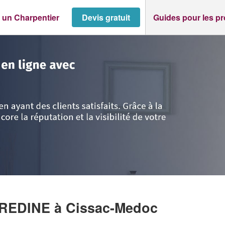
 un Charpentier
Devis gratuit
Guides pour les p
issac-Medoc
>
Entreprise EL GARTI NOUREDINE
UREDINE
à Cissac-Medoc