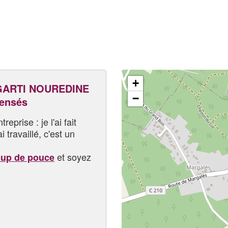
+
GARTI NOUREDINE
−
pensés
eprise : je l'ai fait
i travaillé, c'est un
et soyez
oup de pouce