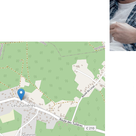
✕
Vous êtes un
professionnel ?
Augmentez votre
et
chiffre d'affaires
vos
tout en gagnant de
marges
!
nouveaux clients