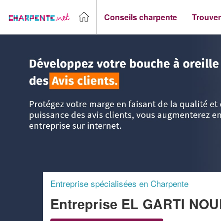
Conseils charpente
Trouver
Accueil
>
Trouver un Charpentier
>
Aquitaine
>
Gironde
>
C
Entreprise spécialisées en Charpente
Entreprise EL GARTI NO