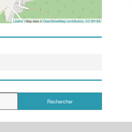
En savoir plus
Leaflet
| Map data ©
OpenStreetMap contributors,
CC-BY-SA