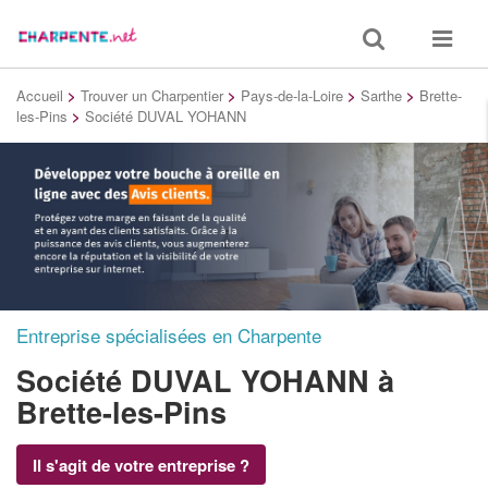
Toggle
Toggle
search
navigat
Accueil
>
Trouver un Charpentier
>
Pays-de-la-Loire
>
Sarthe
>
Brette-
les-Pins
>
Société DUVAL YOHANN
Entreprise spécialisées en Charpente
Société DUVAL YOHANN
à
Brette-les-Pins
Il s'agit de votre entreprise ?