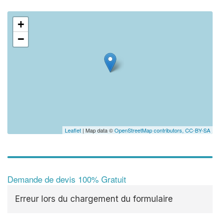
+
−
✕
Au
vo
no
Leaflet
| Map data ©
OpenStreetMap contributors,
CC-BY-SA
Demande de devis 100% Gratuit
Erreur lors du chargement du formulaire