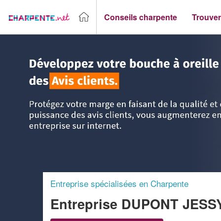
Conseils charpente
Trouver
Accueil
>
Trouver un Charpentier
>
Haute Normandie
>
Eur
Entreprise spécialisées en Charpente
Entreprise DUPONT JES