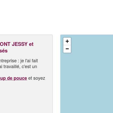
+
ONT JESSY et
−
sés
eprise : je l'ai fait
i travaillé, c'est un
et soyez
oup de pouce