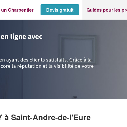
 un Charpentier
Devis gratuit
Guides pour les p
e
>
Saint-Andre-de-l'Eure
>
Entreprise DUPONT JESSY
SY
à Saint-Andre-de-l'Eure