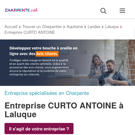
Toggle
Toggle
search
navigat
Accueil
>
Trouver un Charpentier
>
Aquitaine
>
Landes
>
Laluque
>
Entreprise CURTO ANTOINE
Entreprise spécialisées en Charpente
Entreprise CURTO ANTOINE
à
Laluque
Il s'agit de votre entreprise ?