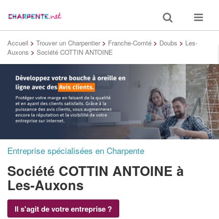
Toggle
Toggle
search
navigat
Accueil
>
Trouver un Charpentier
>
Franche-Comté
>
Doubs
>
Les-
Auxons
>
Société COTTIN ANTOINE
Entreprise spécialisées en Charpente
Société COTTIN ANTOINE
à
Les-Auxons
Il s'agit de votre entreprise ?