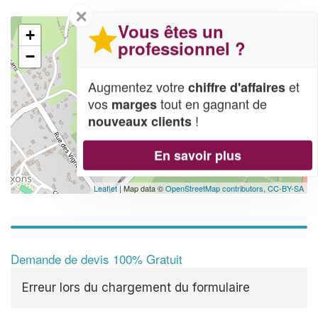
✕
Vous êtes un
+
professionnel ?
−
Augmentez votre
et
chiffre d'affaires
vos
tout en gagnant de
marges
!
nouveaux clients
En savoir plus
Leaflet
| Map data ©
OpenStreetMap contributors,
CC-BY-SA
Demande de devis 100% Gratuit
Erreur lors du chargement du formulaire