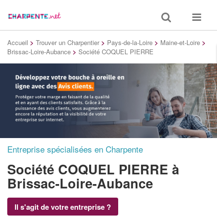
Toggle
Toggle
search
navigat
Accueil
>
Trouver un Charpentier
>
Pays-de-la-Loire
>
Maine-et-Loire
>
Brissac-Loire-Aubance
>
Société COQUEL PIERRE
Entreprise spécialisées en Charpente
Société COQUEL PIERRE
à
Brissac-Loire-Aubance
Il s'agit de votre entreprise ?