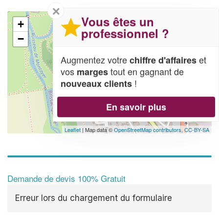
✕
Vous êtes un
+
professionnel ?
−
Augmentez votre
et
chiffre d'affaires
vos
tout en gagnant de
marges
!
nouveaux clients
En savoir plus
Leaflet
| Map data ©
OpenStreetMap contributors,
CC-BY-SA
Demande de devis 100% Gratuit
Erreur lors du chargement du formulaire