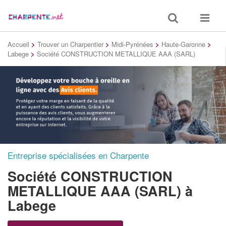
Toggle
Toggle
search
navigat
Accueil
>
Trouver un Charpentier
>
Midi-Pyrénées
>
Haute-Garonne
>
Labege
>
Société CONSTRUCTION METALLIQUE AAA (SARL)
Entreprise spécialisées en Charpente
Société CONSTRUCTION
METALLIQUE AAA (SARL)
à
Labege