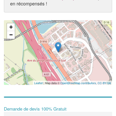
en récompensés !
+
−
Leaflet
| Map data ©
OpenStreetMap contributors,
CC-BY-SA
Demande de devis 100% Gratuit