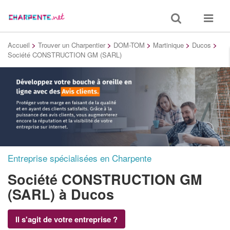
Toggle
Toggle
search
navigat
Accueil
>
Trouver un Charpentier
>
DOM-TOM
>
Martinique
>
Ducos
>
Société CONSTRUCTION GM (SARL)
Entreprise spécialisées en Charpente
Société CONSTRUCTION GM
(SARL)
à Ducos
Il s'agit de votre entreprise ?