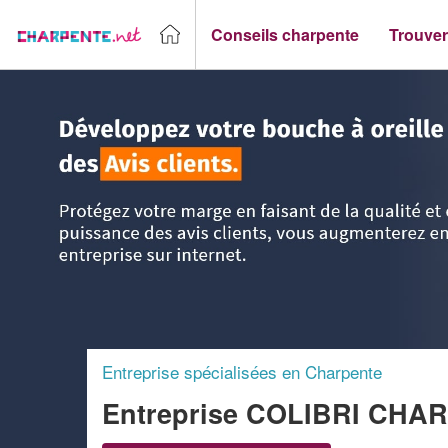
Conseils charpente
Trouver
Accueil
>
Trouver un Charpentier
>
Pays-de-la-Loire
>
Loire
Entreprise spécialisées en Charpente
Entreprise COLIBRI CHA