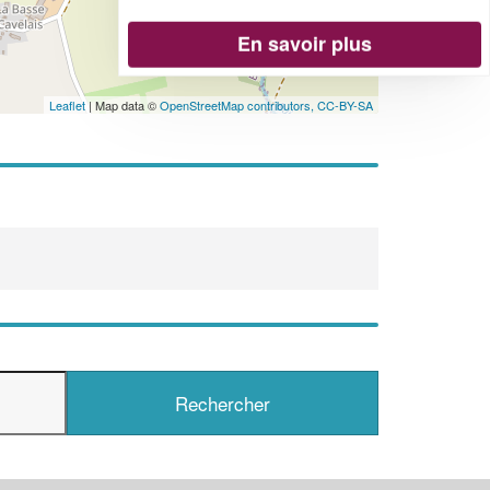
En savoir plus
Leaflet
| Map data ©
OpenStreetMap contributors,
CC-BY-SA