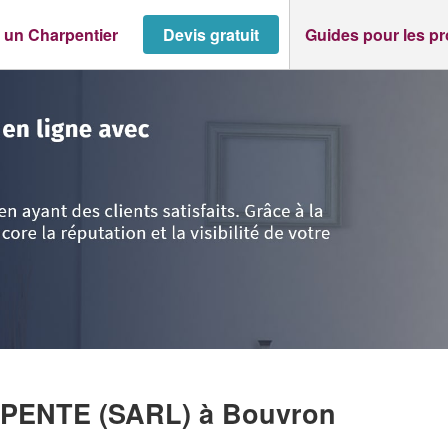
 un Charpentier
Devis gratuit
Guides pour les p
-Atlantique
>
Bouvron
>
Entreprise COLIBRI CHARPENTE (SARL)
RPENTE (SARL)
à Bouvron