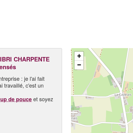
+
IBRI CHARPENTE
−
pensés
eprise : je l'ai fait
i travaillé, c'est un
et soyez
oup de pouce