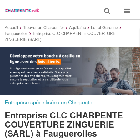
Toggle
Toggle
search
navigat
Accueil
>
Trouver un Charpentier
>
Aquitaine
>
Lot-et-Garonne
>
Fauguerolles
>
Entreprise CLC CHARPENTE COUVERTURE
ZINGUERIE (SARL)
Entreprise spécialisées en Charpente
Entreprise CLC CHARPENTE
COUVERTURE ZINGUERIE
(SARL)
à Fauguerolles