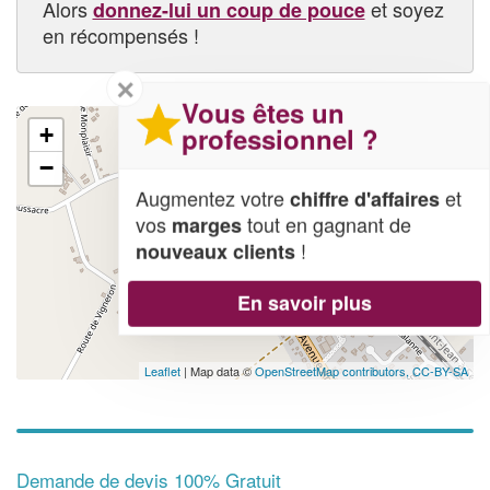
Alors
et soyez
donnez-lui un coup de pouce
en récompensés !
✕
Vous êtes un
professionnel ?
+
−
Augmentez votre
et
chiffre d'affaires
vos
tout en gagnant de
marges
!
nouveaux clients
En savoir plus
Leaflet
| Map data ©
OpenStreetMap contributors,
CC-BY-SA
Demande de devis 100% Gratuit