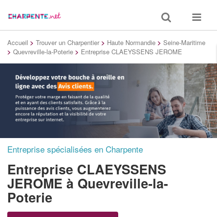
Toggle
Toggle
search
navigat
Accueil
>
Trouver un Charpentier
>
Haute Normandie
>
Seine-Maritime
>
Quevreville-la-Poterie
>
Entreprise CLAEYSSENS JEROME
Entreprise spécialisées en Charpente
Entreprise CLAEYSSENS
JEROME
à Quevreville-la-
Poterie