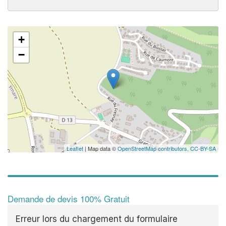
+
✕
−
Au
vo
no
Leaflet
| Map data ©
OpenStreetMap contributors,
CC-BY-SA
Demande de devis 100% Gratuit
Erreur lors du chargement du formulaire