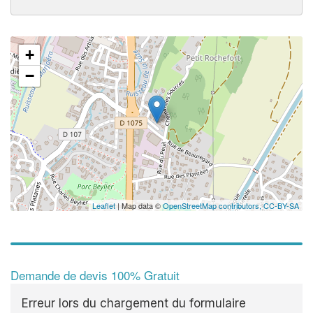
+
✕
−
Leaflet
| Map data ©
OpenStreetMap contributors,
CC-BY-SA
Demande de devis 100% Gratuit
Erreur lors du chargement du formulaire