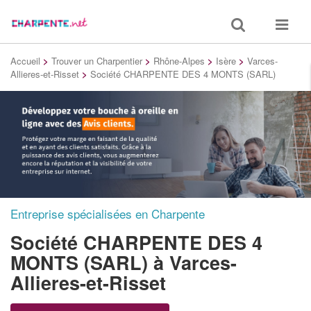
Toggle
Toggle
search
navigat
Accueil
>
Trouver un Charpentier
>
Rhône-Alpes
>
Isère
>
Varces-
Allieres-et-Risset
>
Société CHARPENTE DES 4 MONTS (SARL)
Entreprise spécialisées en Charpente
Société CHARPENTE DES 4
MONTS (SARL)
à Varces-
Allieres-et-Risset