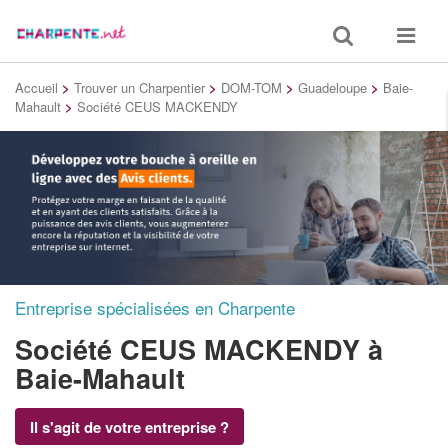
Toggle
Toggle
search
navigat
Accueil
>
Trouver un Charpentier
>
DOM-TOM
>
Guadeloupe
>
Baie-
Mahault
>
Société CEUS MACKENDY
Entreprise spécialisées en Charpente
Société CEUS MACKENDY
à
Baie-Mahault
Il s'agit de votre entreprise ?