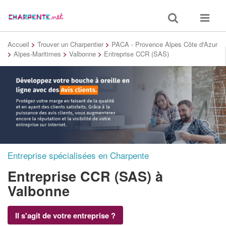
Toggle
Toggle
search
navigat
Accueil
>
Trouver un Charpentier
>
PACA - Provence Alpes Côte d'Azur
>
Alpes-Maritimes
>
Valbonne
>
Entreprise CCR (SAS)
Entreprise spécialisées en Charpente
Entreprise CCR (SAS)
à
Valbonne
Il s'agit de votre entreprise ?