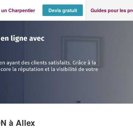
 un Charpentier
Devis gratuit
Guides pour les p
>
Allex
>
Entreprise CADARIO SIMON
ON
à Allex