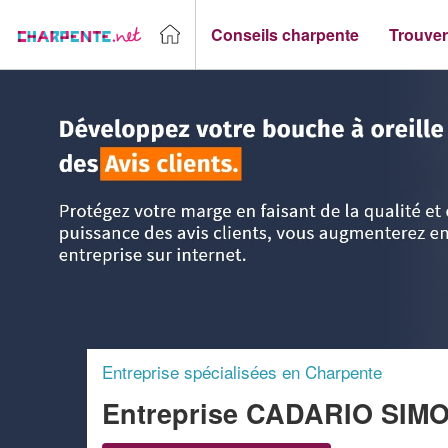
Conseils charpente
Trouver
Accueil
>
Trouver un Charpentier
>
Rhône-Alpes
>
Drôme
Entreprise spécialisées en Charpente
Entreprise CADARIO SIM