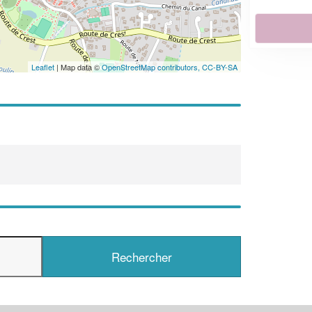
En savoir plus
Leaflet
| Map data ©
OpenStreetMap contributors,
CC-BY-SA