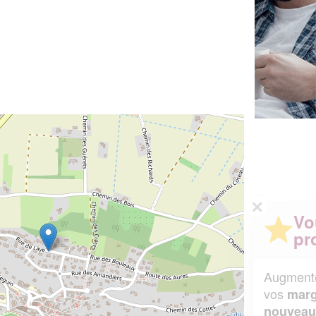
✕
Vous êtes un
professionnel ?
Augmentez votre
et
chiffre d'affaires
vos
tout en gagnant de
marges
!
nouveaux clients