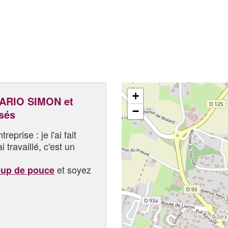
+
ARIO SIMON et
−
sés
eprise : je l'ai fait
i travaillé, c'est un
et soyez
oup de pouce