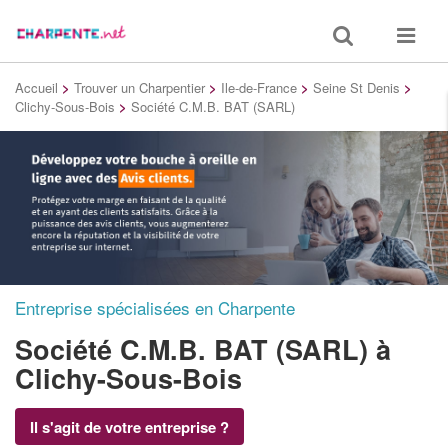
Toggle
Toggle
search
navigat
Accueil
>
Trouver un Charpentier
>
Ile-de-France
>
Seine St Denis
>
Clichy-Sous-Bois
>
Société C.M.B. BAT (SARL)
Entreprise spécialisées en Charpente
Société C.M.B. BAT (SARL)
à
Clichy-Sous-Bois
Il s'agit de votre entreprise ?