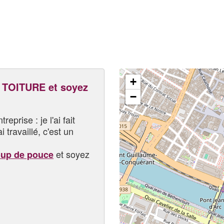
+
TOITURE et soyez
−
eprise : je l'ai fait
i travaillé, c'est un
et soyez
oup de pouce