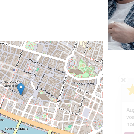
✕
Vous êtes un
professionnel ?
Augmentez votre
et
chiffre d'affaires
vos
tout en gagnant de
marges
!
nouveaux clients