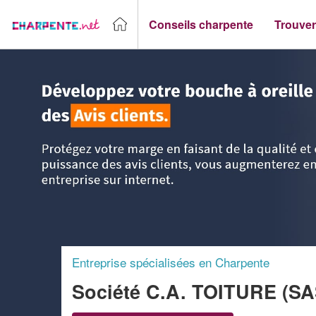
Conseils charpente
Trouver
Accueil
>
Trouver un Charpentier
>
Haute Normandie
>
Sei
Entreprise spécialisées en Charpente
Société C.A. TOITURE (S