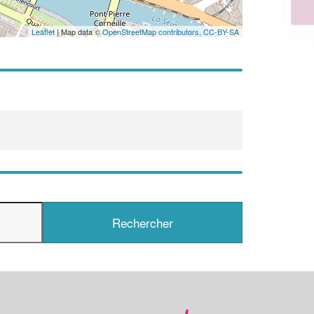
En savoir plus
Leaflet
| Map data ©
OpenStreetMap contributors,
CC-BY-SA