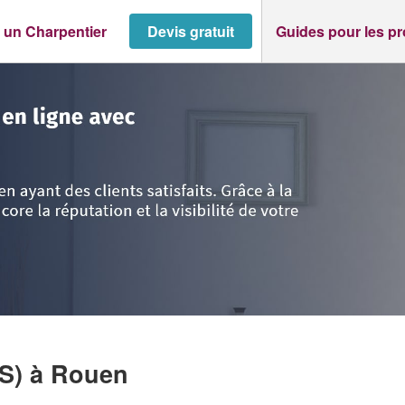
 un Charpentier
Devis gratuit
Guides pour les p
ne-Maritime
>
Rouen
>
Société C.A. TOITURE (SAS)
AS)
à Rouen