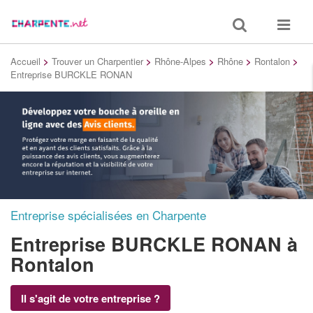
Toggle
Toggle
search
navigat
Accueil
>
Trouver un Charpentier
>
Rhône-Alpes
>
Rhône
>
Rontalon
>
Entreprise BURCKLE RONAN
Entreprise spécialisées en Charpente
Entreprise BURCKLE RONAN
à
Rontalon
Il s'agit de votre entreprise ?