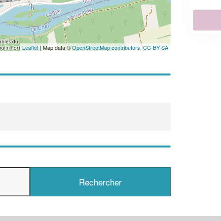
En savoir plus
Leaflet
| Map data ©
OpenStreetMap contributors,
CC-BY-SA