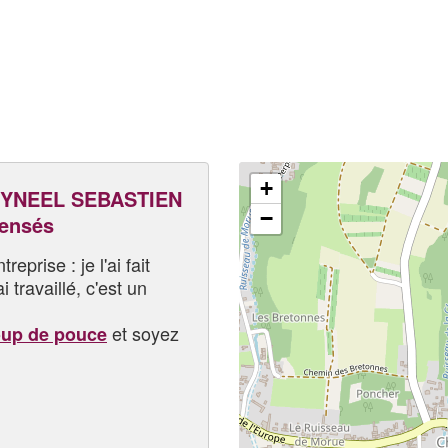
+
YNEEL SEBASTIEN
−
pensés
eprise : je l'ai fait
i travaillé, c'est un
et soyez
oup de pouce