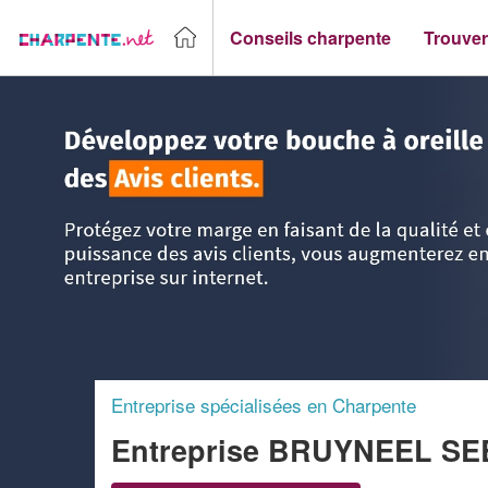
Conseils charpente
Trouver
Accueil
>
Trouver un Charpentier
>
Centre
>
Indre-et-Loire
Entreprise spécialisées en Charpente
Entreprise BRUYNEEL S