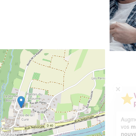
✕
Vous êtes un
professionnel ?
Augmentez votre
et
chiffre d'affaires
vos
tout en gagnant de
marges
!
nouveaux clients