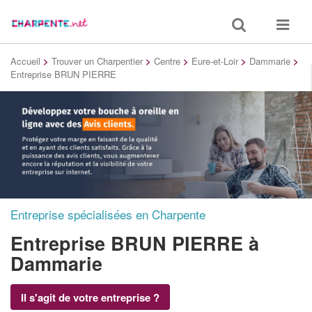
Toggle
Toggle
search
navigat
Accueil
>
Trouver un Charpentier
>
Centre
>
Eure-et-Loir
>
Dammarie
>
Entreprise BRUN PIERRE
Entreprise spécialisées en Charpente
Entreprise BRUN PIERRE
à
Dammarie
Il s'agit de votre entreprise ?