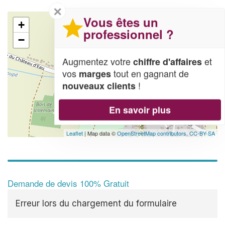
✕
Vous êtes un
+
professionnel ?
−
Augmentez votre
et
chiffre d'affaires
vos
tout en gagnant de
marges
!
nouveaux clients
En savoir plus
Leaflet
| Map data ©
OpenStreetMap contributors,
CC-BY-SA
Demande de devis 100% Gratuit
Erreur lors du chargement du formulaire