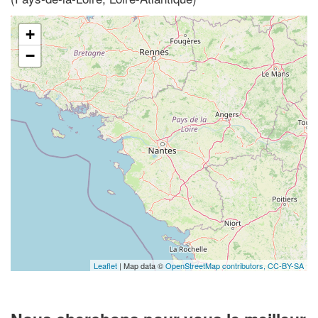
+
−
Leaflet
| Map data ©
OpenStreetMap contributors,
CC-BY-SA