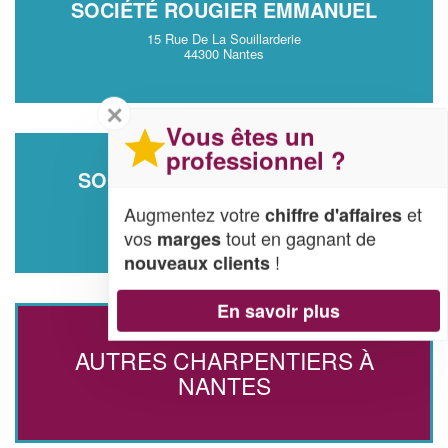
SOCIÉTÉ ROUGIER EMMANUEL
15 Rue De La Souillarderie
44300 Nantes
✕
Vous êtes un
professionnel ?
SOCIÉTÉ GINDRAUD ANTOINE
12 Rue Copernic
Augmentez votre
et
chiffre d'affaires
44000 Nantes
vos
tout en gagnant de
marges
!
nouveaux clients
En savoir plus
AUTRES CHARPENTIERS À
NANTES