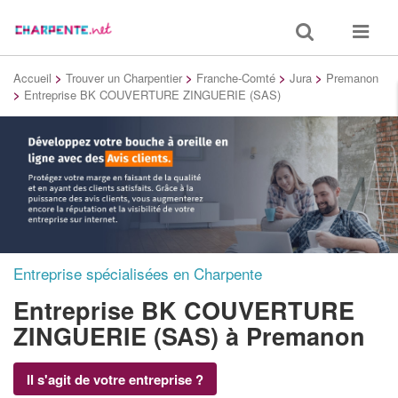
Toggle
Toggle
search
navigat
Accueil
>
Trouver un Charpentier
>
Franche-Comté
>
Jura
>
Premanon
>
Entreprise BK COUVERTURE ZINGUERIE (SAS)
Entreprise spécialisées en Charpente
Entreprise BK COUVERTURE
ZINGUERIE (SAS)
à Premanon
Il s'agit de votre entreprise ?