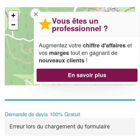
✕
+
Vous êtes un
−
professionnel ?
Augmentez votre
et
chiffre d'affaires
vos
tout en gagnant de
marges
!
nouveaux clients
En savoir plus
Leaflet
| Map data ©
OpenStreetMap contributors,
CC-BY-SA
Demande de devis 100% Gratuit
Erreur lors du chargement du formulaire