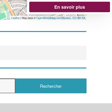
En savoir plus
Leaflet
| Map data ©
OpenStreetMap contributors,
CC-BY-SA