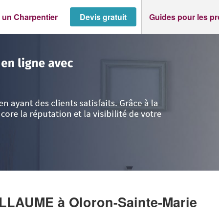
 un Charpentier
Devis gratuit
Guides pour les p
lantiques
>
Oloron-Sainte-Marie
>
Société BERTRANINE GUILLAUME
UILLAUME
à Oloron-Sainte-Marie