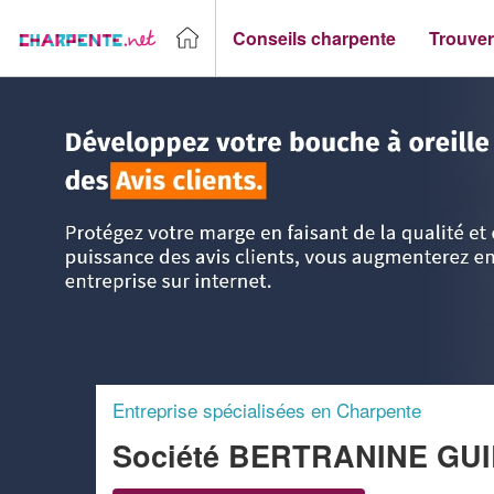
Conseils charpente
Trouver
Accueil
>
Trouver un Charpentier
>
Aquitaine
>
Pyrénées-At
Entreprise spécialisées en Charpente
Société BERTRANINE G