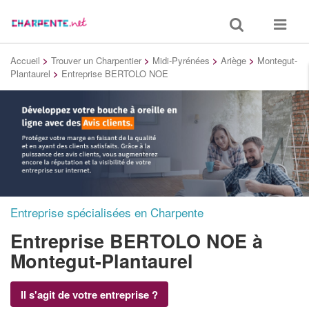
Toggle
Toggle
search
navigat
Accueil
>
Trouver un Charpentier
>
Midi-Pyrénées
>
Ariège
>
Montegut-
Plantaurel
>
Entreprise BERTOLO NOE
Entreprise spécialisées en Charpente
Entreprise BERTOLO NOE
à
Montegut-Plantaurel
Il s'agit de votre entreprise ?