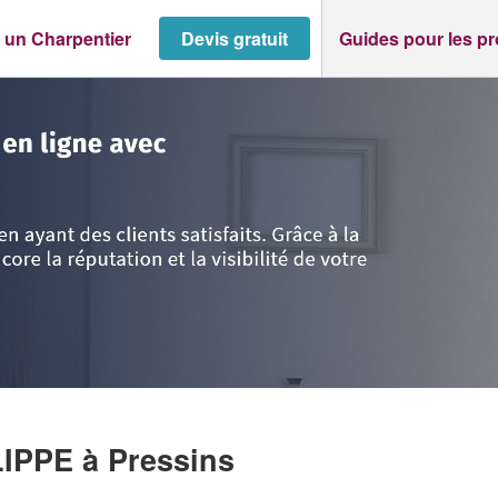
 un Charpentier
Devis gratuit
Guides pour les p
Pressins
>
Entreprise BERLAND PHILIPPE
LIPPE
à Pressins