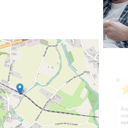
✕
Vous êtes un
professionnel ?
Augmentez votre
et
chiffre d'affaires
vos
tout en gagnant de
marges
!
nouveaux clients