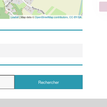
En savoir plus
Leaflet
| Map data ©
OpenStreetMap contributors,
CC-BY-SA