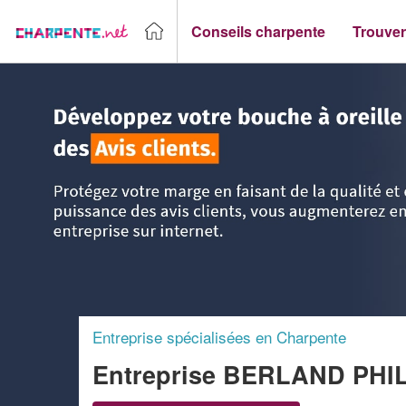
Conseils charpente
Trouver
Accueil
>
Trouver un Charpentier
>
Rhône-Alpes
>
Isère
>
Entreprise spécialisées en Charpente
Entreprise BERLAND PHI