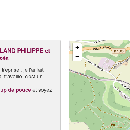
+
AND PHILIPPE et
−
sés
eprise : je l'ai fait
i travaillé, c'est un
et soyez
oup de pouce