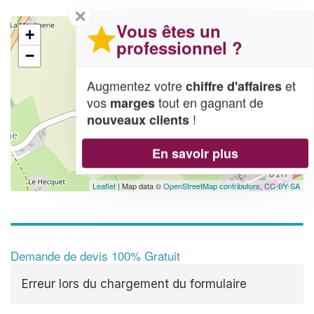
✕
Vous êtes un
+
professionnel ?
−
Augmentez votre
et
chiffre d'affaires
vos
tout en gagnant de
marges
!
nouveaux clients
En savoir plus
Leaflet
| Map data ©
OpenStreetMap contributors,
CC-BY-SA
Demande de devis 100% Gratuit
Erreur lors du chargement du formulaire