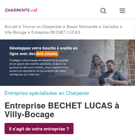
Toggle
Toggle
search
navigat
Accueil
>
Trouver un Charpentier
>
Basse Normandie
>
Calvados
>
Villy-Bocage
>
Entreprise BECHET LUCAS
Entreprise spécialisées en Charpente
Entreprise BECHET LUCAS
à
Villy-Bocage
Il s'agit de votre entreprise ?