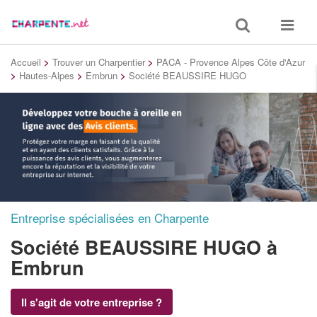
Toggle
Toggle
search
navigat
Accueil
>
Trouver un Charpentier
>
PACA - Provence Alpes Côte d'Azur
>
Hautes-Alpes
>
Embrun
>
Société BEAUSSIRE HUGO
Entreprise spécialisées en Charpente
Société BEAUSSIRE HUGO
à
Embrun
Il s'agit de votre entreprise ?