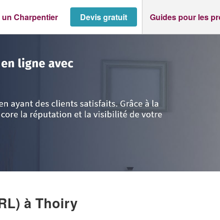
 un Charpentier
Devis gratuit
Guides pour les p
>
Thoiry
>
Société BD BOIS PRO (SARL)
ARL)
à Thoiry