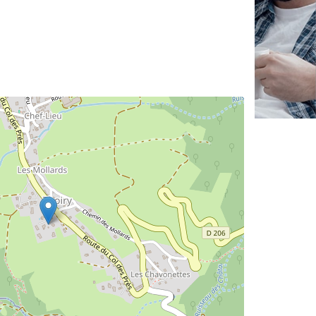
✕
Vous êtes un
professionnel ?
Augmentez votre
chiffre d'affa
vos
tout en gagnant d
marges
!
nouveaux clients