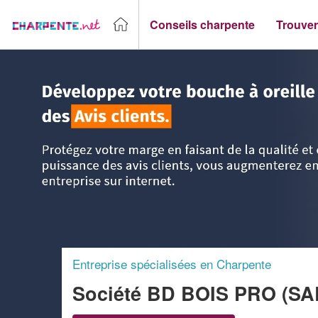
Conseils charpente
Trouver
Accueil
>
Trouver un Charpentier
>
Rhône-Alpes
>
Savoie
Entreprise spécialisées en Charpente
Société BD BOIS PRO (S