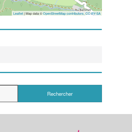
En savoir plus
Leaflet
| Map data ©
OpenStreetMap contributors,
CC-BY-SA