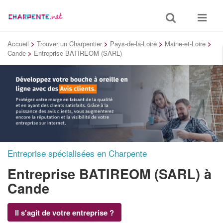
Toggle
Toggle
search
navigat
Accueil
>
Trouver un Charpentier
>
Pays-de-la-Loire
>
Maine-et-Loire
>
Cande
>
Entreprise BATIREOM (SARL)
Entreprise spécialisées en Charpente
Entreprise BATIREOM (SARL)
à
Cande
Il s'agit de votre entreprise ?