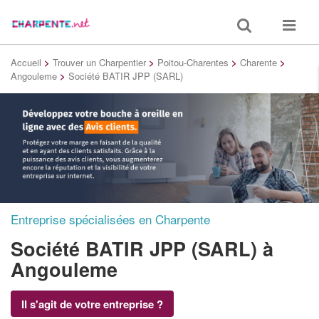
Toggle
Toggle
search
navigat
Accueil
>
Trouver un Charpentier
>
Poitou-Charentes
>
Charente
>
Angouleme
>
Société BATIR JPP (SARL)
Entreprise spécialisées en Charpente
Société BATIR JPP (SARL)
à
Angouleme
Il s'agit de votre entreprise ?