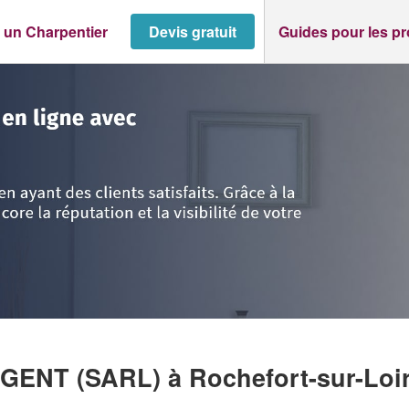
 un Charpentier
Devis gratuit
Guides pour les p
-et-Loire
>
Rochefort-sur-Loire
>
Société ATELIER BONSERGENT (SARL)
RGENT (SARL)
à Rochefort-sur-Loi