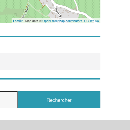
Leaflet
| Map data ©
OpenStreetMap contributors,
CC-BY-SA