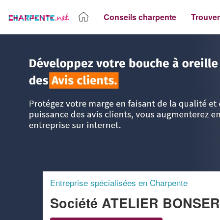
Conseils charpente
Trouver
Accueil
>
Trouver un Charpentier
>
Pays-de-la-Loire
>
Maine
Entreprise spécialisées en Charpente
Société ATELIER BONSE