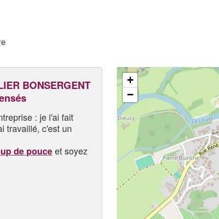
re
+
LIER BONSERGENT
−
pensés
eprise : je l'ai fait
i travaillé, c'est un
et soyez
oup de pouce