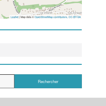
Leaflet
| Map data ©
OpenStreetMap contributors,
CC-BY-SA