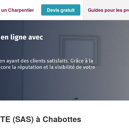
 un Charpentier
Devis gratuit
Guides pour les p
Côte d'Azur
>
Hautes-Alpes
>
Chabottes
>
Société ANDRE CHARPENTE (
TE (SAS)
à Chabottes