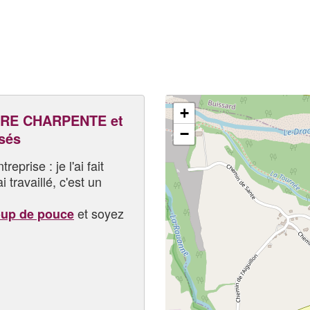
+
RE CHARPENTE et
−
sés
eprise : je l'ai fait
i travaillé, c'est un
et soyez
oup de pouce