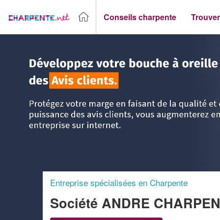
Conseils charpente
Trouver
Accueil
>
Trouver un Charpentier
>
PACA - Provence Alpes 
Entreprise spécialisées en Charpente
Société ANDRE CHARPEN