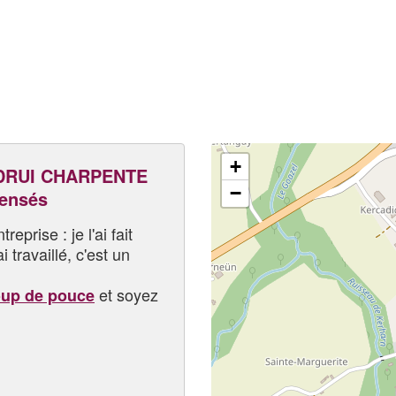
+
DRUI CHARPENTE
−
pensés
eprise : je l'ai fait
i travaillé, c'est un
et soyez
oup de pouce