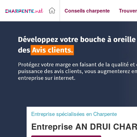
Conseils charpente
Trouver
Accueil
>
Trouver un Charpentier
>
Bretagne
>
Côtes d'Arm
Entreprise spécialisées en Charpente
Entreprise AN DRUI CHA