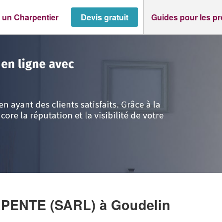
 un Charpentier
Devis gratuit
Guides pour les p
or
>
Goudelin
>
Entreprise AN DRUI CHARPENTE (SARL)
RPENTE (SARL)
à Goudelin