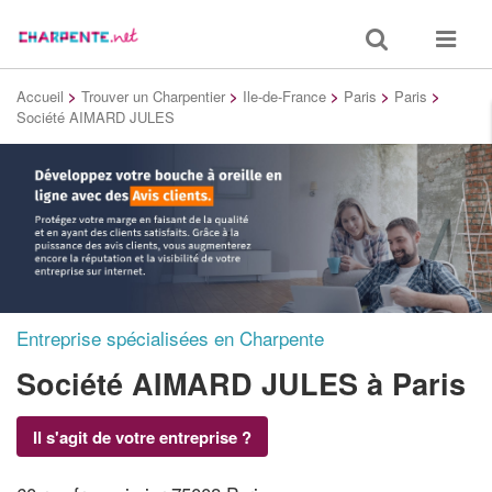
Toggle
Toggle
search
navigat
Accueil
>
Trouver un Charpentier
>
Ile-de-France
>
Paris
>
Paris
>
Société AIMARD JULES
Entreprise spécialisées en Charpente
Société AIMARD JULES
à Paris
Il s'agit de votre entreprise ?