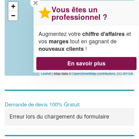
✕
+
Vous êtes un
professionnel ?
−
Augmentez votre
et
chiffre d'affaires
vos
tout en gagnant de
marges
!
nouveaux clients
En savoir plus
Leaflet
| Map data ©
OpenStreetMap contributors,
CC-BY-SA
Demande de devis 100% Gratuit
Erreur lors du chargement du formulaire