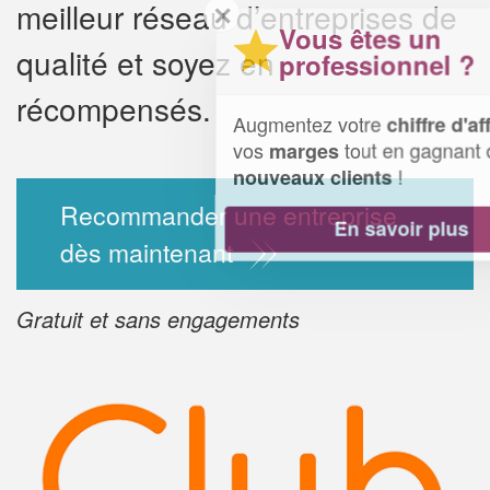
meilleur réseau d’entreprises de
✕
Vous êtes un
qualité et soyez en
professionnel ?
récompensés.
Augmentez votre
et
chiffre d'affaires
vos
tout en gagnant de
marges
!
nouveaux clients
Recommander une entreprise
En savoir plus
dès maintenant
Gratuit et sans engagements