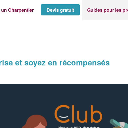
 un Charpentier
Devis gratuit
Guides pour les p
ise et soyez en récompensés