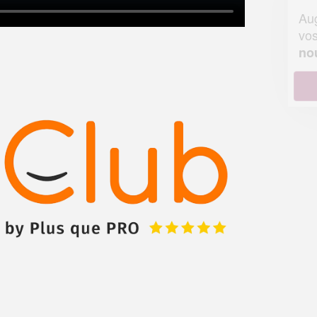
Augmentez votre
et
chiffre d'affaires
vos
tout en gagnant de
marges
!
nouveaux clients
En savoir plus