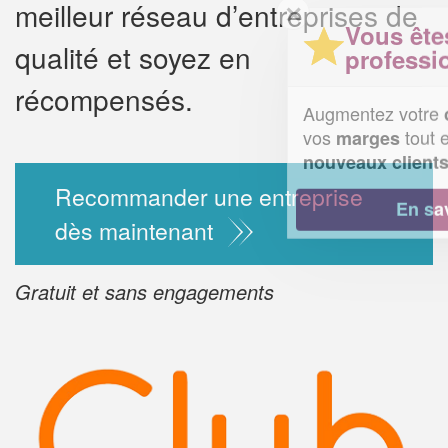
meilleur réseau d’entreprises de
✕
Vous êtes un
qualité et soyez en
professionnel ?
récompensés.
Augmentez votre
chiffre d'affai
vos
tout en gagnant de
marges
!
nouveaux clients
Recommander une entreprise
En savoir plus
dès maintenant
Gratuit et sans engagements