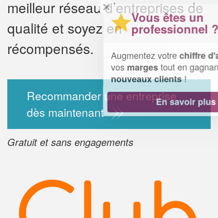
meilleur réseau d’entreprises de
✕
Vous êtes un
qualité et soyez en
professionnel ?
récompensés.
Augmentez votre
et
chiffre d'affaires
vos
tout en gagnant de
marges
!
nouveaux clients
Recommander une entreprise
En savoir plus
dès maintenant
Gratuit et sans engagements