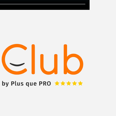
Augmentez votre
chiffre d'affaire
vos
tout en gagnant de
marges
!
nouveaux clients
En savoir plus