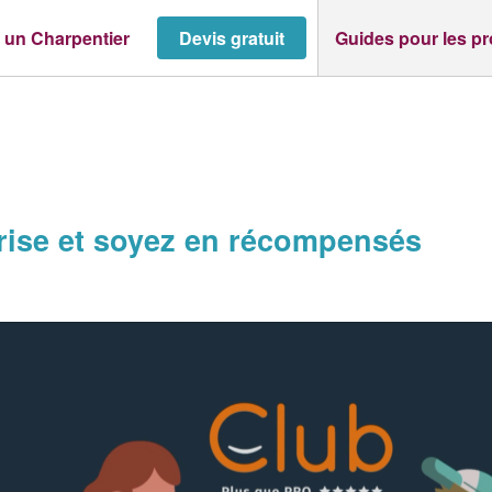
 un Charpentier
Devis gratuit
Guides pour les p
ise et soyez en récompensés