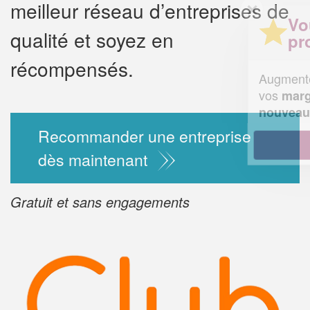
meilleur réseau d’entreprises de
✕
Vous êtes un
qualité et soyez en
professionnel ?
récompensés.
Augmentez votre
chiffre d'affa
vos
tout en gagnant d
marges
!
nouveaux clients
Recommander une entreprise
En savoir plus
dès maintenant
Gratuit et sans engagements