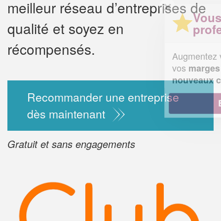
meilleur réseau d’entreprises de
✕
Vous êtes un
qualité et soyez en
professionnel ?
récompensés.
Augmentez votre
chiffre d'af
vos
tout en gagnant 
marges
!
nouveaux clients
Recommander une entreprise
En savoir plus
dès maintenant
Gratuit et sans engagements